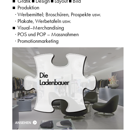
Grafik
Design
Layout
Bild
Produktion
·
Werbemittel; Broschüren, Prospekte usw.
· Plakate, Werbetafeln usw.
Visual–Merchandising
· POS und POP – Massnahmen
· Promotionmarketing
Die
Ladenbauer
ANSEHEN